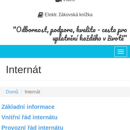
Elektr. žákovská knížka
"Odbornost, podpora, kvalita - cesta pro
uplatnění každého v životě"
Togg
navi
Internát
Domů
Internát
Základní informace
Vnitřní řád internátu
Provozní řád internátu