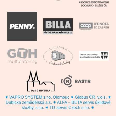
✷ VAPRO SYSTEM s.r.o. Olomouc ✷ Globus ČR, v.o.s. ✷
Dubická zemědělská a.s. ✷ ALFA – BETA servis úklidové
služby, s.r.o. ✷ TD-servis Czech s.r.o. ✷