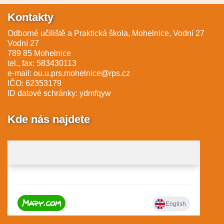
Kontakty
Odborné učiliště a Praktická škola, Mohelnice, Vodní 27
Vodní 27
789 85 Mohelnice
tel., fax: 583430113
e-mail:
ou.u.prs.mohelnice@rps.cz
IČO: 62353179
ID datové schránky: ydmfqyw
Kde nás najdete