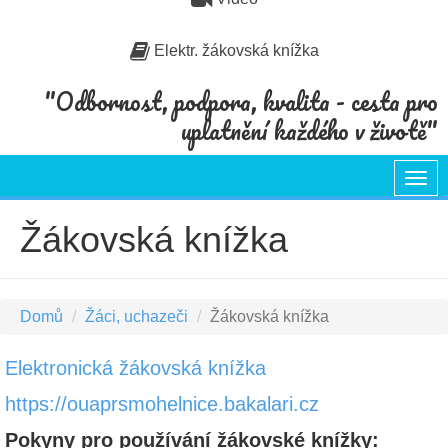
Elektr. žákovská knížka
"Odbornost, podpora, kvalita - cesta pro
uplatnění každého v životě"
Togg
navi
Žákovská knížka
Domů
Žáci, uchazeči
Žákovská knížka
Elektronická žákovská knížka
https://ouaprsmohelnice.bakalari.cz
Pokyny pro používání žákovské knížky: