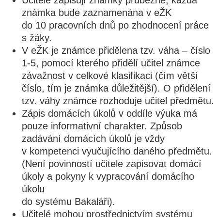
Učitelé zapisují známky průběžně, každá
známka bude zaznamenána v eŽK
do 10 pracovních dnů po zhodnocení práce
s žáky.
V eŽK je známce přidělena tzv. váha – číslo
1-5, pomocí kterého přidělí učitel známce
závažnost v celkové klasifikaci (čím větší
číslo, tím je známka důležitější). O přidělení
tzv. váhy známce rozhoduje učitel předmětu.
Zápis domácích úkolů v oddíle výuka má
pouze informativní charakter. Způsob
zadávání domácích úkolů je vždy
v kompetenci vyučujícího daného předmětu.
(Není povinností učitele zapisovat domácí
úkoly a pokyny k vypracování domácího
úkolu
do systému Bakaláři).
Učitelé mohou prostřednictvím systému