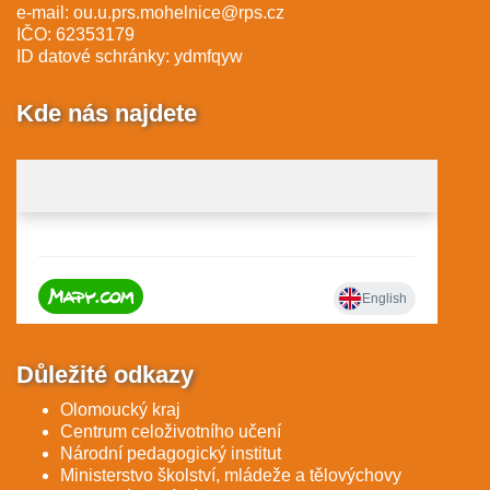
e-mail:
ou.u.prs.mohelnice@rps.cz
IČO: 62353179
ID datové schránky: ydmfqyw
Kde nás najdete
Důležité odkazy
Olomoucký kraj
Centrum celoživotního učení
Národní pedagogický institut
Ministerstvo školství, mládeže a tělovýchovy