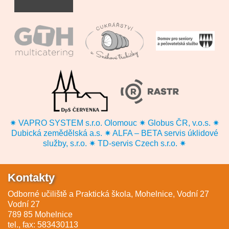
✷ VAPRO SYSTEM s.r.o. Olomouc ✷ Globus ČR, v.o.s. ✷
Dubická zemědělská a.s. ✷ ALFA – BETA servis úklidové
služby, s.r.o. ✷ TD-servis Czech s.r.o. ✷
Kontakty
Odborné učiliště a Praktická škola, Mohelnice, Vodní 27
Vodní 27
789 85 Mohelnice
tel., fax: 583430113