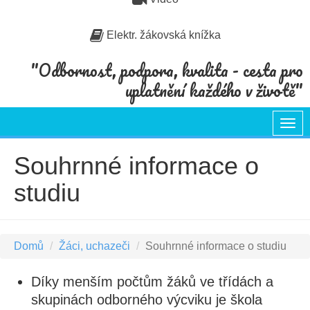
Elektr. žákovská knížka
"Odbornost, podpora, kvalita - cesta pro
uplatnění každého v životě"
Togg
navi
Souhrnné informace o
studiu
Domů
Žáci, uchazeči
Souhrnné informace o studiu
Díky menším počtům žáků ve třídách a
skupinách odborného výcviku je škola