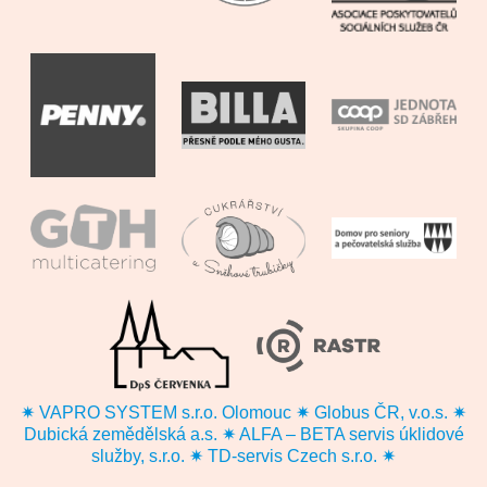
✷ VAPRO SYSTEM s.r.o. Olomouc ✷ Globus ČR, v.o.s. ✷
Dubická zemědělská a.s. ✷ ALFA – BETA servis úklidové
služby, s.r.o. ✷ TD-servis Czech s.r.o. ✷