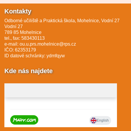
Kontakty
Odborné učiliště a Praktická škola, Mohelnice, Vodní 27
Vodní 27
789 85 Mohelnice
tel., fax: 583430113
e-mail:
ou.u.prs.mohelnice@rps.cz
IČO: 62353179
ID datové schránky: ydmfqyw
Kde nás najdete