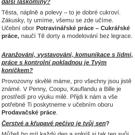
další laskominy?
Těsta, náplně a polevy – to je dobré cukroví.
Zákusky, ty umíme, všemu se zde učíme.
Učební obor
Potravinářské práce – Cukrářské
práce,
naučí Tě dorty a modelování bez legrace.
Aranžování, vystavování, komunikace s lidmi,
práce s kontrolní pokladnou je Tvým
koníčkem?
Provozovny skvělé máme, pro všechny jsou jistě
známé. V Penny, Coopu, Kauflandu a Bille je
prostředí pro výuku milé. Přijdi k nám a vše
potřebné Ti poskytneme v učebním oboru
Prodavačské práce
.
Čerstvé a křupavé pečivo je tvůj sen
?
Můžeš ho mít každý den a splníš si tak ten svůj