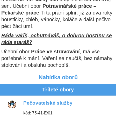
sen. Učební obor
Potravinářské práce –
Pekařské práce
Ti ta přání splní, již za dva roky
houstičky, chléb, vánočky, koláče a další pečivo
péct žáci umí.
Ráda vaříš, ochutnáváš, o dobrou hostinu se
ráda staráš?
Učební obor
Práce ve stravování
, má vše
potřebné k mání. Vaření se naučíš, bez námahy
stolování a obsluhu pochopíš.
Nabídka oborů
Tříleté obory
Pečovatelské služby
kód: 75-41-E/01