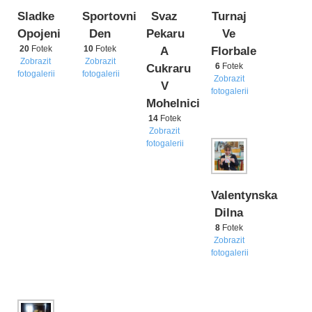
Sladke
Sportovni
Svaz
Turnaj
Opojeni
Den
Pekaru
Ve
20
Fotek
10
Fotek
A
Florbale
Zobrazit
Zobrazit
6
Fotek
Cukraru
fotogalerii
fotogalerii
Zobrazit
V
fotogalerii
Mohelnici
14
Fotek
Zobrazit
fotogalerii
Valentynska
Dilna
8
Fotek
Zobrazit
fotogalerii