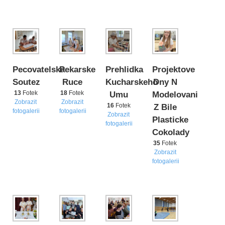
Pecovatelska
Pekarske
Prehlidka
Projektove
Soutez
Ruce
Kucharskeho
Dny N
13
Fotek
18
Fotek
Umu
Modelovani
Zobrazit
Zobrazit
16
Fotek
Z Bile
fotogalerii
fotogalerii
Zobrazit
Plasticke
fotogalerii
Cokolady
35
Fotek
Zobrazit
fotogalerii