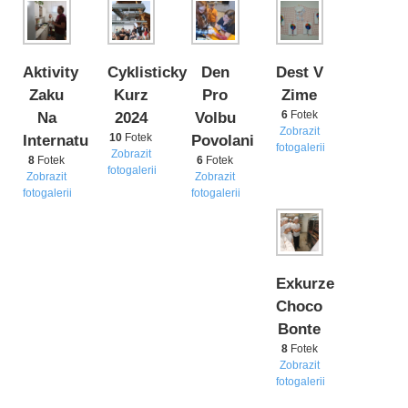
Aktivity
Cyklisticky
Den
Dest V
Zaku
Kurz
Pro
Zime
6
Fotek
Na
2024
Volbu
Zobrazit
10
Fotek
Internatu
Povolani
fotogalerii
Zobrazit
8
Fotek
6
Fotek
fotogalerii
Zobrazit
Zobrazit
fotogalerii
fotogalerii
Exkurze
Choco
Bonte
8
Fotek
Zobrazit
fotogalerii