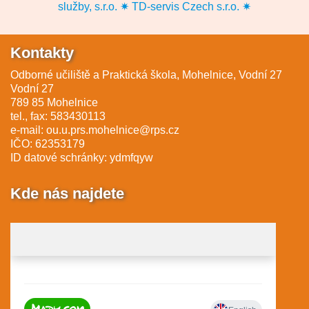
služby, s.r.o. ✷ TD-servis Czech s.r.o. ✷
Kontakty
Odborné učiliště a Praktická škola, Mohelnice, Vodní 27
Vodní 27
789 85 Mohelnice
tel., fax: 583430113
e-mail:
ou.u.prs.mohelnice@rps.cz
IČO: 62353179
ID datové schránky: ydmfqyw
Kde nás najdete