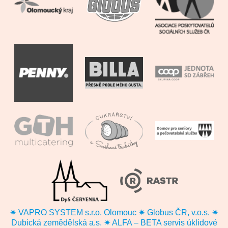
✷ VAPRO SYSTEM s.r.o. Olomouc ✷ Globus ČR, v.o.s. ✷
Dubická zemědělská a.s. ✷ ALFA – BETA servis úklidové