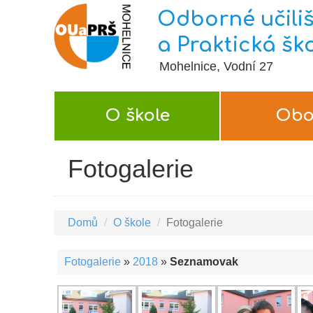
Odborné učiliš
a Praktická šk
Mohelnice, Vodní 27
O škole
Obo
Fotogalerie
Domů
O škole
Fotogalerie
Fotogalerie
»
2018
»
Seznamovak