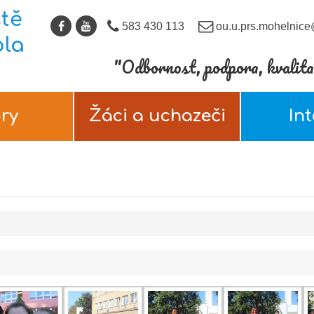
tě
583 430 113
ou.u.prs.mohelnice
ola
"Odbornost, podpora, kvalita 
ry
Žáci a uchazeči
In