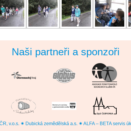
Naši partneři a sponzoři
v.o.s. ✷ Dubická zemědělská a.s. ✷ ALFA – BETA servis úklido