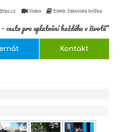
@rps.cz
Video
Elektr. žákovská knížka
- cesta pro uplatnění každého v životě"
ternát
Kontakt